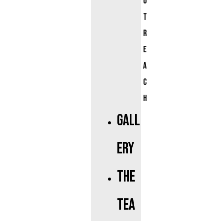
u
t
r
e
a
c
h
Gall
ery
The
Tea