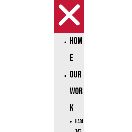
Hom
e
Our
Wor
k
Habi
tat