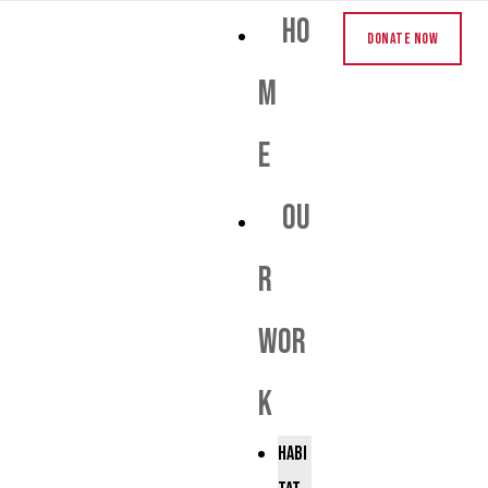
Ho
Donate Now
m
e
Ou
r
Wor
k
Habi